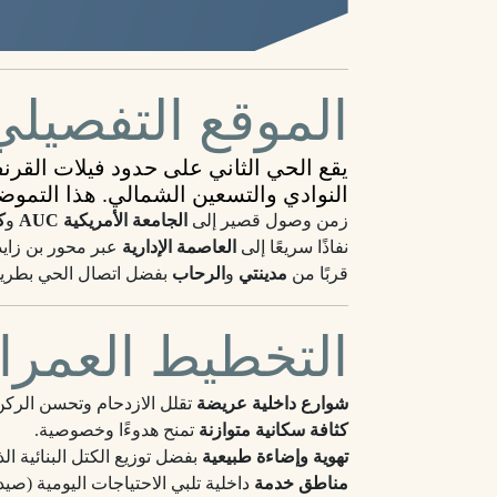
الموقع التفصيلي
يقع الحي الثاني على حدود
فيلات القرن
النوادي
و
التسعين الشمالي
. هذا التمو
زمن وصول قصير إلى
الجامعة الأمريكية AUC
و
ك
نفاذًا سريعًا إلى
العاصمة الإدارية
عبر محور بن زايد
قربًا من
مدينتي
و
الرحاب
بفضل اتصال الحي بطري
التخطيط العمرا
شوارع داخلية عريضة
تقلل الازدحام وتحسن الركن
كثافة سكانية متوازنة
تمنح هدوءًا وخصوصية.
تهوية وإضاءة طبيعية
بفضل توزيع الكتل البنائية ال
مناطق خدمة
داخلية تلبي الاحتياجات اليومية (صي