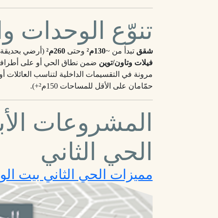
تنوّع الوحدات 
شقق
تبدأ من ~
130م²
وحتى
260م²
(أرضي بحديقة –
فيلات وتاون/توين
ضمن نطاق الحي أو على أطراف
مرونة في التقسيمات الداخلية لتناسب العائلات أ
حمّامان على الأقل للمساحات 150م²+).
المشروعات الأب
الحي الثاني
مميزات الحي الثاني بيت ال