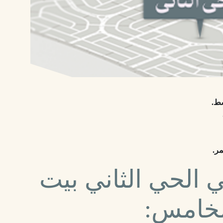
سط.
مر.
 الحي الثاني بيت
لخامس: