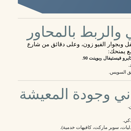
 والربط بالمحاور
فل
وبجوار
الفيو زون
، وعلى دقائق من
شارع
ضع يمنحك:
ايرو فيستيفال
و
بوينت 90
.
.
ق السويس.
ني وجودة المعيشة
.
ذكي.
دليات، سوبر ماركت، كافيهات خدمية).