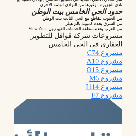
نادي الجزيرة , وغيرها من النوادي الهامة الأخرى
حدود الحي الخامس بيت الوطن
من الجنوب يتقاطع مع الحي الثالث بيت الوطن
من الشرق يحده كمبوند بالم هيلز
من الغرب يحده منطقة الخدمات الفيو زون View Zone
مشروعات شركة قوافل للتطوير
العقاري في الحي الخامس
مشروع C74
مشروع A10
مشروع O15
مشروع M6
مشروع I114
مشروع F7