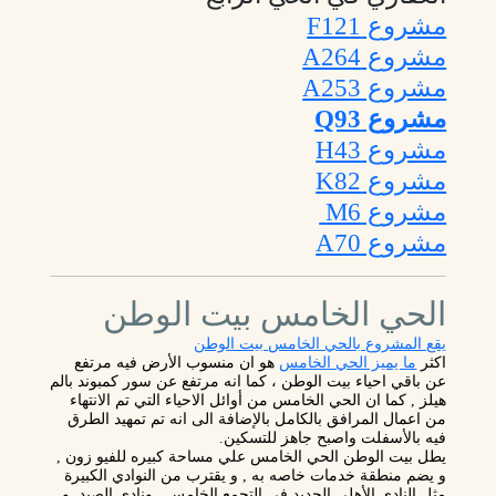
مشروع F121
مشروع A264
مشروع A253
مشروع Q93
مشروع H43
مشروع K82
مشروع M6
مشروع A70
الحي الخامس بيت الوطن
يقع المشروع بالحي الخامس بيت الوطن
اكثر
ما يميز الحي الخامس
هو ان منسوب الأرض فيه مرتفع
عن باقي احياء بيت الوطن ، كما انه مرتفع عن سور كمبوند بالم
هيلز , كما ان الحي الخامس من أوائل الاحياء التي تم الانتهاء
من اعمال المرافق بالكامل بالإضافة الى انه تم تمهيد الطرق
فيه بالأسفلت واصبح جاهز للتسكين.
يطل بيت الوطن الحي الخامس علي مساحة كبيره للفيو زون ,
و يضم منطقة خدمات خاصه به , و يقترب من النوادي الكبيرة
مثل النادي الأهلي الجديد في التجمع الخامس , ونادي الصيد ,و