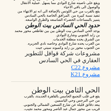
ويقع على ناصيته شارع النوادي مما يسهل .عملية الانتقال
والوصول الى باقي الاحياء
يقع بالقرب من حي اللوتس بالإضافة الى انه تم الانتهاء من
تنفيذ نسبة كبيرة من .المرافق الخاصة بالحي السادس
يتميز بالمساحات الخضراء الشاسعه والطرق الواسعه.
حدود الحي السادس بيت الوطن
يوجد الحي السادس بيت الوطن بين بين تقاطعي محور محمد
بن زايد الجنوبي وشارع النوادي.
من الشرق يحده منطقة الخدمات.
من الغرب يحده شارع النوادي وخاصه نادي الجزيره.
من الجنوب محور بن زايد وكمبوند سيتي جيت
مشروعات شركة قوافل للتطوير
العقاري في الحي السادس
مشروع C22
مشروع K21
الحي الثامن بيت الوطن
يقع في قلب
التجمع الخامس
بالقاهرة الجديدة، بالقرب
من
حي النرجس وحي الياسمين
.
يبعد دقائق قليلة عن
شارع التسعين الشمالي والجنوبي
.
قريب من
محور جمال عبد الناصر
و
محور محمد نجيب
،