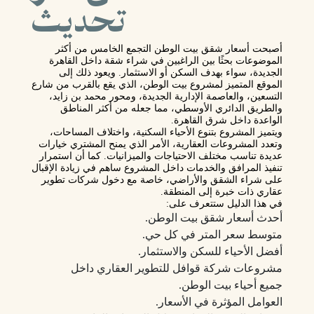
تحديث
أصبحت
أسعار شقق بيت الوطن التجمع الخامس
من أكثر
الموضوعات بحثًا بين الراغبين في شراء شقة داخل القاهرة
الجديدة، سواء بهدف السكن أو الاستثمار. ويعود ذلك إلى
الموقع المتميز لمشروع بيت الوطن، الذي يقع بالقرب من شارع
التسعين، والعاصمة الإدارية الجديدة، ومحور محمد بن زايد،
والطريق الدائري الأوسطي، مما جعله من أكثر المناطق
الواعدة داخل شرق القاهرة.
ويتميز المشروع بتنوع الأحياء السكنية، واختلاف المساحات،
وتعدد المشروعات العقارية، الأمر الذي يمنح المشتري خيارات
عديدة تناسب مختلف الاحتياجات والميزانيات. كما أن استمرار
تنفيذ المرافق والخدمات داخل المشروع ساهم في زيادة الإقبال
على شراء الشقق والأراضي، خاصة مع دخول شركات تطوير
عقاري ذات خبرة إلى المنطقة.
في هذا الدليل ستتعرف على:
أحدث أسعار شقق بيت الوطن.
متوسط سعر المتر في كل حي.
أفضل الأحياء للسكن والاستثمار.
مشروعات شركة قوافل للتطوير العقاري داخل
جميع أحياء بيت الوطن.
العوامل المؤثرة في الأسعار.