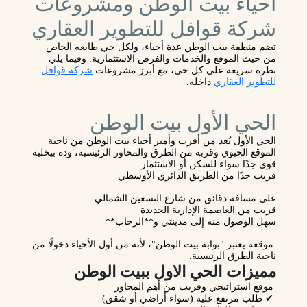
أحياء بيت الوطن ومشروعات
شركة قوافل للتطوير العقاري
تضم منطقة بيت الوطن عدة أحياء، ولكل حي طابعه الخاص
من حيث الموقع والخدمات والفرص الاستثمارية. وفيما يلي
نظرة سريعة على كل حي، مع أبرز مشروعات
شركة قوافل
للتطوير العقاري
داخله.
الحي الأول بيت الوطن
الحي الأول يُعد من أقرب وأميز أحياء بيت الوطن من ناحية
الموقع الحيوي وقربه من الطرق والمحاور الرئيسية، وده بيخليه
قوي جدًا سواء للسكن أو الاستثمار.
قريب جدًا من
الطريق الدائري الأوسطي
على مسافة دقائق من
شارع التسعين الشمالي
قريب من
العاصمة الإدارية الجديدة
سهل الوصول منه إلى
مدينتي
و**الرحاب**
موقعه يعتبر "بوابة بيت الوطن"، لأنه من أول الأحياء دخولًا من
ناحية الطرق الرئيسية.
مميزات الحي الاول ببيت الوطن
موقع استراتيجي وقريب من أهم المحاور
✔ طلب مرتفع عليه (سواء أراضي أو شقق)