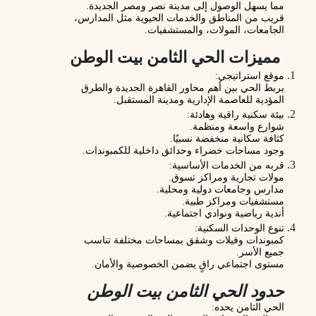
مما يسهل الوصول إلى مدينة نصر ومصر الجديدة.
قريب من المناطق والخدمات الحيوية مثل المدارس،
الجامعات، المولات، والمستشفيات.
مميزات الحي الثامن بيت الوطن
موقع استراتيجي:
يربط الحي بين أهم محاور القاهرة الجديدة والطرق
المؤدية للعاصمة الإدارية ومدينة المستقبل.
بيئة سكنية راقية وهادئة:
شوارع واسعة ومنظمة.
كثافة سكانية منخفضة نسبيًا.
وجود مساحات خضراء وحدائق داخلية للكمبوندات.
قربه من الخدمات الأساسية:
مولات تجارية ومراكز تسوق.
مدارس وجامعات دولية ومحلية.
مستشفيات ومراكز طبية.
أندية رياضية ونوادي اجتماعية.
تنوع الوحدات السكنية:
كمبوندات وفيلات وشقق بمساحات مختلفة تناسب
جميع الأسر.
مستوى اجتماعي راقٍ يضمن الخصوصية والأمان.
حدود الحي الثامن بيت الوطن
الحي الثامن يحده: