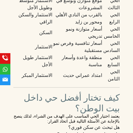
الحي
موقع متوازن وتوسع في
الاستثمار متوسط
الثالث
المشروعات
وطويل الأجل
الحي
بالقرب من النادي الأهلي
الاستثمار والسكن
الرابع
ومحور بن زايد
الراقي
الحي
أسعار متوازنة ونمو
السكن
الخامس
تدريجي
الحي
أسعار تنافسية وفرص نمو
الاستثمار
السادس
مستقبلية
الحي
منطقة واعدة وأسعار
الاستثمار طويل
السابع
مناسبة
الأجل
الحي
امتداد عمراني حديث
الاستثمار المبكر
الثامن
كيف تختار أفضل حي داخل
بيت الوطن؟
يعتمد اختيار الحي المناسب على الهدف من الشراء، لذلك ينصح
بالإجابة عن الأسئلة التالية قبل اتخاذ القرار:
هل تبحث عن سكن فوري؟