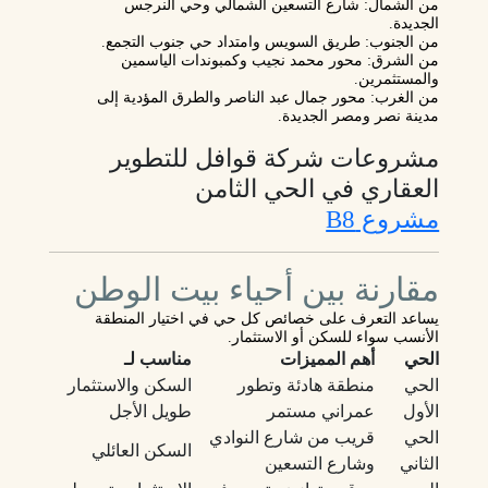
من الشمال: شارع التسعين الشمالي وحي النرجس
الجديدة.
من الجنوب: طريق السويس وامتداد حي جنوب التجمع.
من الشرق: محور محمد نجيب وكمبوندات الياسمين
والمستثمرين.
من الغرب: محور جمال عبد الناصر والطرق المؤدية إلى
مدينة نصر ومصر الجديدة.
مشروعات شركة قوافل للتطوير
العقاري في الحي الثامن
مشروع B8
مقارنة بين أحياء بيت الوطن
يساعد التعرف على خصائص كل حي في اختيار المنطقة
الأنسب سواء للسكن أو الاستثمار.
الحي
أهم المميزات
مناسب لـ
الحي
منطقة هادئة وتطور
السكن والاستثمار
الأول
عمراني مستمر
طويل الأجل
الحي
قريب من شارع النوادي
السكن العائلي
الثاني
وشارع التسعين